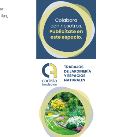
sar
llas,