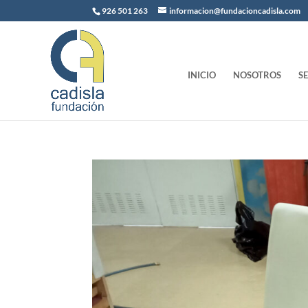
926 501 263
informacion@fundacioncadisla.com
INICIO
NOSOTROS
S