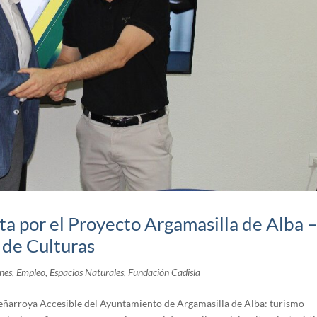
a por el Proyecto Argamasilla de Alba 
o de Culturas
nes
,
Empleo
,
Espacios Naturales
,
Fundación Cadisla
Peñarroya Accesible del Ayuntamiento de Argamasilla de Alba: turismo