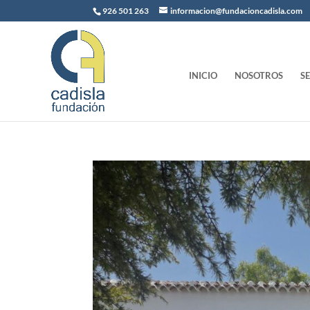
926 501 263
informacion@fundacioncadisla.com
INICIO
NOSOTROS
S