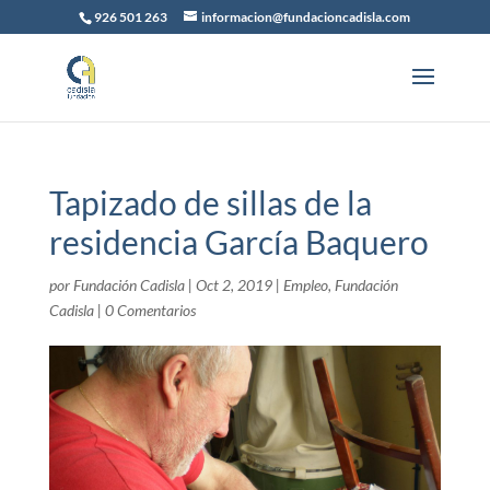
926 501 263
informacion@fundacioncadisla.com
Tapizado de sillas de la
residencia García Baquero
por
Fundación Cadisla
|
Oct 2, 2019
|
Empleo
,
Fundación
Cadisla
|
0 Comentarios