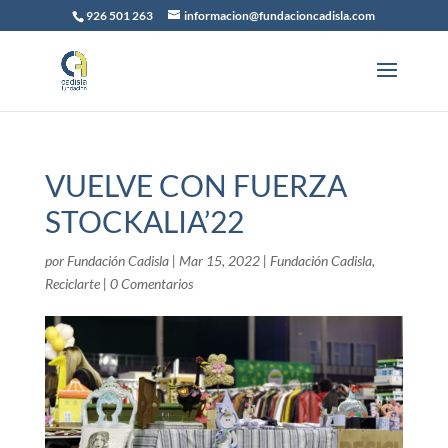
926 501 263
informacion@fundacioncadisla.com
VUELVE CON FUERZA
STOCKALIA’22
por
Fundación Cadisla
|
Mar 15, 2022
|
Fundación Cadisla
,
Reciclarte
|
0 Comentarios