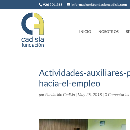
926 501 263
informacion@fundacioncadisla.com
INICIO
NOSOTROS
S
Actividades-auxiliares-
hacia-el-empleo
por
Fundación Cadisla
|
May 25, 2018
|
0 Comentarios