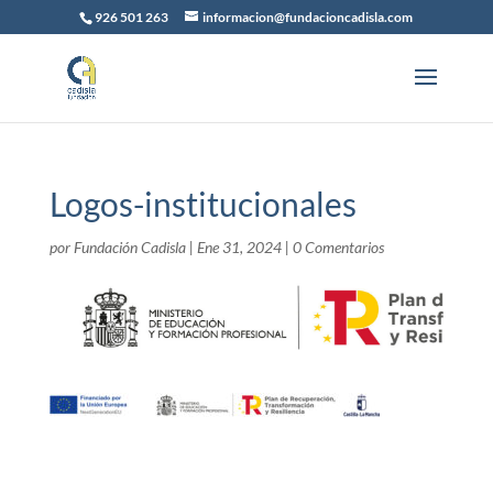
926 501 263
informacion@fundacioncadisla.com
Logos-institucionales
por
Fundación Cadisla
|
Ene 31, 2024
|
0 Comentarios