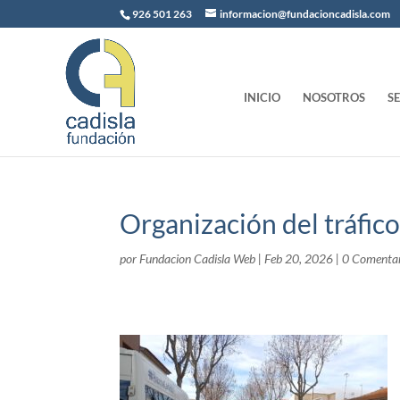
926 501 263
informacion@fundacioncadisla.com
INICIO
NOSOTROS
S
Organización del tráfic
por
Fundacion Cadisla Web
|
Feb 20, 2026
|
0 Comentar