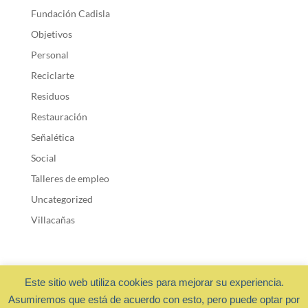
Fundación Cadisla
Objetivos
Personal
Reciclarte
Residuos
Restauración
Señalética
Social
Talleres de empleo
Uncategorized
Villacañas
Este sitio web utiliza cookies para mejorar su experiencia.
Asumiremos que está de acuerdo con esto, pero puede optar por
Fundación Cadisla 2018 ·
Privacidad y cookies
- Diseño web: