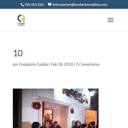
926 501 263
informacion@fundacioncadisla.com
10
por
Fundación Cadisla
|
Feb 18, 2018
|
0 Comentarios