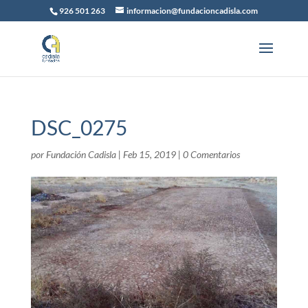
926 501 263
informacion@fundacioncadisla.com
DSC_0275
por
Fundación Cadisla
|
Feb 15, 2019
|
0 Comentarios