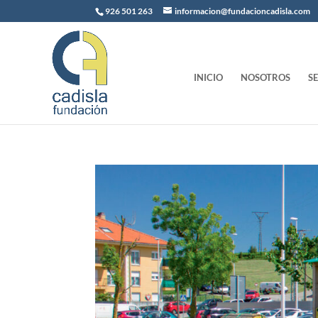
926 501 263
informacion@fundacioncadisla.com
INICIO
NOSOTROS
S