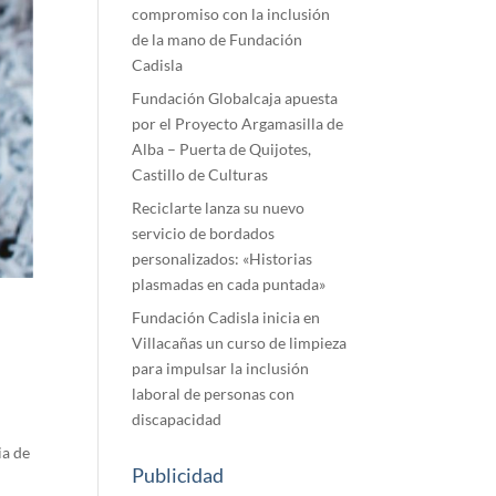
compromiso con la inclusión
de la mano de Fundación
Cadisla
Fundación Globalcaja apuesta
por el Proyecto Argamasilla de
Alba – Puerta de Quijotes,
Castillo de Culturas
Reciclarte lanza su nuevo
servicio de bordados
personalizados: «Historias
plasmadas en cada puntada»
Fundación Cadisla inicia en
Villacañas un curso de limpieza
para impulsar la inclusión
laboral de personas con
discapacidad
ia de
Publicidad