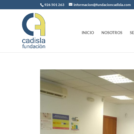
926 501 263
informacion@fundacioncadisla.com
INICIO
NOSOTROS
S