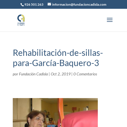
926 501 263
informacion@fundacioncadisla.com
Rehabilitación-de-sillas-
para-García-Baquero-3
por
Fundación Cadisla
|
Oct 2, 2019
|
0 Comentarios