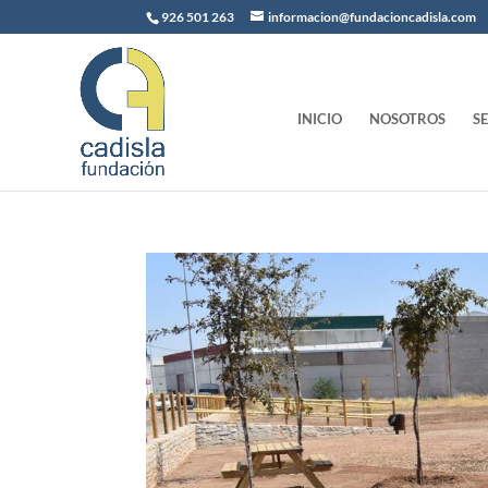
926 501 263
informacion@fundacioncadisla.com
INICIO
NOSOTROS
S