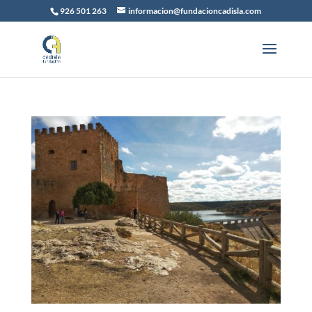
926 501 263
informacion@fundacioncadisla.com