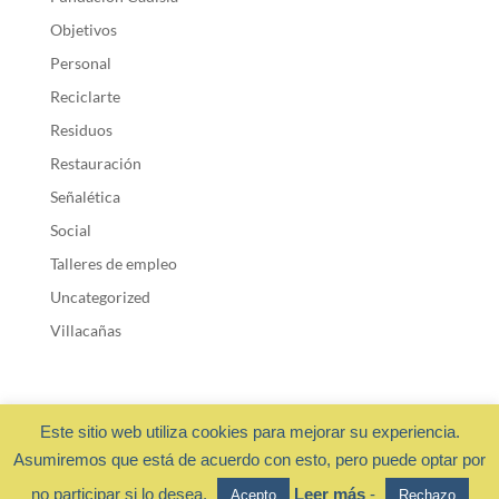
Objetivos
Personal
Reciclarte
Residuos
Restauración
Señalética
Social
Talleres de empleo
Uncategorized
Villacañas
Este sitio web utiliza cookies para mejorar su experiencia.
Asumiremos que está de acuerdo con esto, pero puede optar por
Fundación Cadisla 2018 ·
Privacidad y cookies
- Diseño web:
no participar si lo desea.
Leer más
-
Acepto
Rechazo
OchoalCuadradoDESIGN