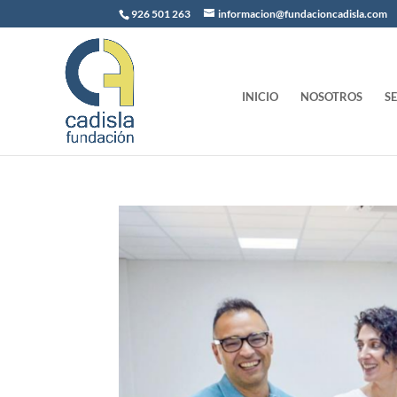
926 501 263
informacion@fundacioncadisla.com
INICIO
NOSOTROS
S