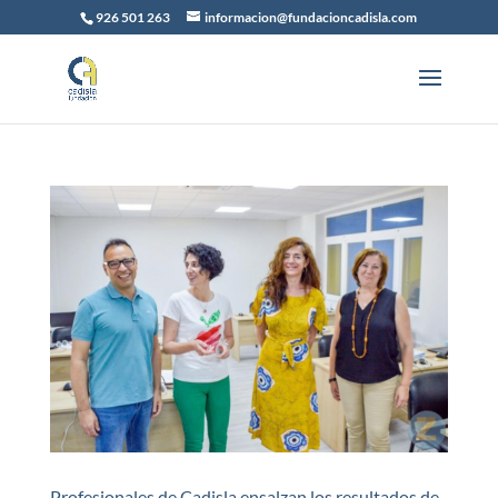
926 501 263
informacion@fundacioncadisla.com
Profesionales de Cadisla ensalzan los resultados de