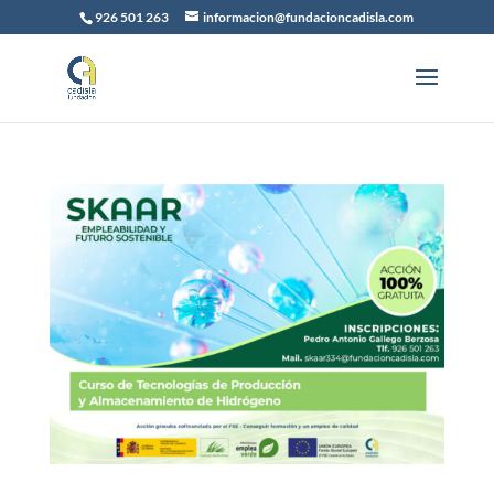
926 501 263
informacion@fundacioncadisla.com